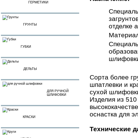
ГЕРМЕТИКИ
Специаль
загрунто
ГРУНТЫ
отделке 
Материал
Специаль
ГУБКИ
образова
шлифовк
ДЕЛЬТЫ
Сорта более гр
шпатлевки и кр
сухой шлифовки
ДЛЯ РУЧНОЙ
ШЛИФОВКИ
Изделия из 510
высококачестве
оснастка для э
КРАСКИ
Технические д