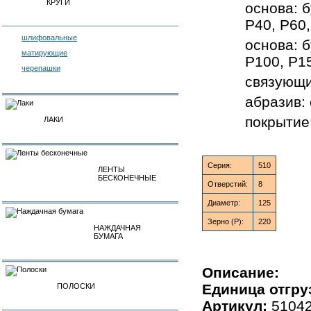
КРУГИ
основа: б
P40, P60,
шлифовальные
основа: б
матирующие
P100, P1
черепашки
связующи
абразив:
покрытие
ЛАКИ
Серия:
510
ЛЕНТЫ
БЕСКОНЕЧНЫЕ
Отверстий:
8
Диаметр:
125
Зерно (P):
220
НАЖДАЧНАЯ
БУМАГА
Описание:
Единица отгру
ПОЛОСКИ
Артикул:
5104