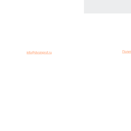
город Москва, 2-я Хуторская улица, дом 40, строение 5
Многоканальный телефон: +7 (495) 781-95-77
Полит
E-mail:
info@dvsinprof.ru