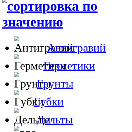
Антигравий
Герметики
Грунты
Губки
Дельты