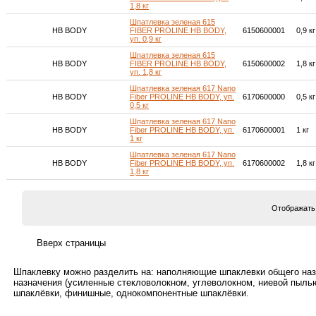
1,8 кг
Шпатлевка зеленая 615
HB BODY
FIBER PROLINE HB BODY,
6150600001
0,9 кг
уп. 0,9 кг
Шпатлевка зеленая 615
HB BODY
FIBER PROLINE HB BODY,
6150600002
1,8 кг
уп. 1,8 кг
Шпатлевка зеленая 617 Nano
HB BODY
Fiber PROLINE HB BODY, уп.
6170600000
0,5 кг
0,5 кг
Шпатлевка зеленая 617 Nano
HB BODY
Fiber PROLINE HB BODY, уп.
6170600001
1 кг
1 кг
Шпатлевка зеленая 617 Nano
HB BODY
Fiber PROLINE HB BODY, уп.
6170600002
1,8 кг
1,8 кг
Отображать
Шпаклевку можно разделить на: наполняющие шпаклевки общего наз
назначения (усиленные стекловолокном, углеволокном, ниевой пыль
шпаклёвки, финишные, однокомпонентные шпаклёвки.