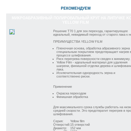
РЕКОМЕНДУЕМ
МИКРОАБРАЗИВНЫЙ ПОЛИРОВАЛЬНЫЙ КРУГ НА ЛИПУЧКЕ K
YELLOW FILM
Решение T70 1 для зон перехода, гарантирующее
идеальный, невидимый переход от старого лака к н
ПРЕИМУЩЕСТВА YELLOW FILM
Пленочная основа, обработка абразивного зерна
специальным покрытием предотвращает нагрев 
процессе шлифования.
Риск перегрева поверхности сведен к минимуму.
Yellow Film - идеальный материал для удаления
шагрени, финишной отделки дерева и шлифован
лака.
Исключительная однородность зерна и
соответственно риски.
Применение
Окраска переходом
Финишная обработка
Для максимального срока службы работать на низк
средней скорости. Это предотвратит перегрев в пр
шлифования.
Серия:
Yellow film
Отверстий:
15 отверстий
Диаметр:
152 мм