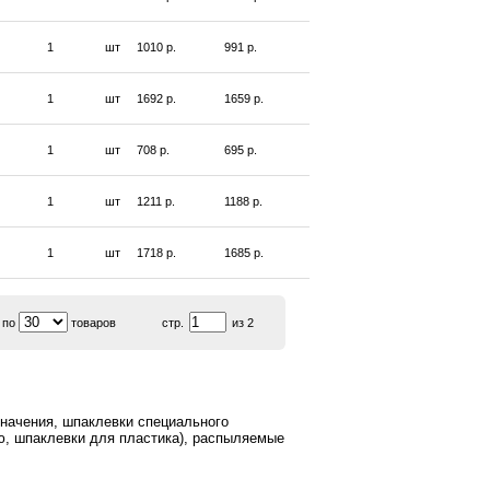
1
шт
1010 р.
991 р.
1
шт
1692 р.
1659 р.
1
шт
708 р.
695 р.
1
шт
1211 р.
1188 р.
1
шт
1718 р.
1685 р.
 по
товаров
стр.
из 2
начения, шпаклевки специального
ю, шпаклевки для пластика), распыляемые