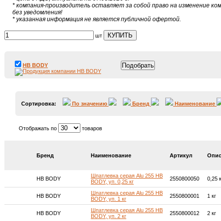
* компания-производитель оставляет за собой право на изменение к
без уведомления!
* указанная информация не является публичной офертой.
КУПИТЬ
шт
HB BODY
Сортировка:
По значению
Бренд
Наименование
Отображать по
товаров
Бренд
Наименование
Артикул
Опис
Шпатлевка серая Alu 255 HB
HB BODY
2550800050
0,25 
BODY, уп. 0,25 кг
Шпатлевка серая Alu 255 HB
HB BODY
2550800001
1 кг
BODY, уп. 1 кг
Шпатлевка серая Alu 255 HB
HB BODY
2550800012
2 кг
BODY, уп. 2 кг