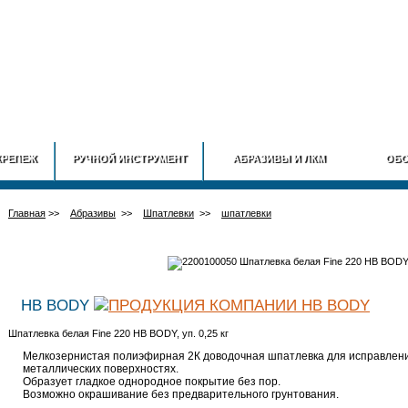
ГЛАВНАЯ
О КОМПАНИИ
ИНФОРМАЦИЯ
ДОСТАВ
КРЕПЕЖ
РУЧНОЙ ИНСТРУМЕНТ
АБРАЗИВЫ И ЛКМ
ОБО
Главная
>>
Абразивы
>>
Шпатлевки
>>
шпатлевки
HB BODY
Шпатлевка белая Fine 220 HB BODY, уп. 0,25 кг
Мелкозернистая полиэфирная 2К доводочная шпатлевка для исправлен
металлических поверхностях.
Образует гладкое однородное покрытие без пор.
Возможно окрашивание без предварительного грунтования.