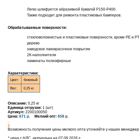
Легко шлифуется абразивной бумагой Р150-Р400.
Также подходит для ремонта пластиковых бамперов.
Обрабатываемые поверхности:
стекловолокнистые и пластиковые поверхности, кроме РЕ и P
дерево
заводское лакокрасочное покрытие
2К-наполнители
ламинаты полиэфирные
Характеристики:
Цвет:
бежевый
Вес:
0,25 кг.
Описание:
0,25 кг
Единица отгрузки:
1 (шт)
Артикул:
2200100050
Цена:
671 р.
Мелкий опт:
658 р.
x
Возможность получения цены мелкого опта уточняйте у наших менедже
* цена с НДС, актуальна на 07.08.2026 г.