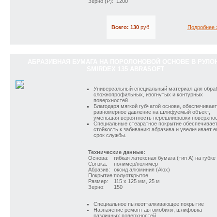
Зерно (P):
1200
Всего: 130
руб.
Подробнее 
АБРАЗИВНАЯ БУМАГА НА ПОРОЛОНОВОЙ ОСНОВЕ В РУЛО
SMIRDEX 135 ABRASOFT
Универсальный специальный материал для обра
сложнопрофильных, изогнутых и контурных
поверхностей.
Благодаря мягкой губчатой основе, обеспечивает
равномерное давление на шлифуемый объект,
уменьшая вероятность перешлифовки поверхнос
Специальные стеаратное покрытие обеспечивае
стойкость к забиванию абразива и увеличивает е
срок службы.
Технические данные:
Основа:
гибкая латексная бумага (тип А) на губке
Связка:
полимер/полимер
Абразив:
оксид алюминия (Alox)
Покрытие:
полуоткрытое
Размер:
115 x 125 мм, 25 м
Зерно:
150
Специальное пылеотталкивающее покрытие
Назначение ремонт автомобиля, шлифовка
различных поверхностей