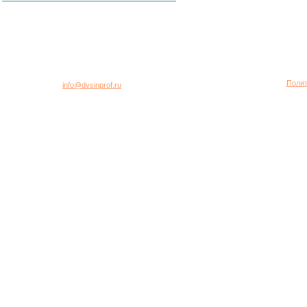
город Москва, 2-я Хуторская улица, дом 40, строение 5
Многоканальный телефон: +7 (495) 781-95-77
Полит
E-mail:
info@dvsinprof.ru