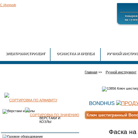
товаров:
на сумму
ГЛАВНАЯ
О
ЭЛЕКТРОИНСТРУМЕНТ
ОСНАСТКА И КРЕПЕЖ
РУЧНОЙ ИНСТРУ
Главная
>>
Ручной инструмент
КАТАЛОГ
BONDHUS
Ключ шестигранный Bondh
ПРОДУКЦИИ
ВЕРСТАКИ И
КОЗЛЫ
Фаска на