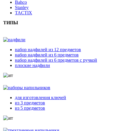
Bahco
Stanley
TACTIX
ТИПЫ
надфили
набор надфилей из 12 предметов
набор надфилей из 6 предметов
набор надфилей из 6 предметов с ручкой
плоские надфили
наборы напильников
для изготовления ключей
из 3 предметов
из 5 предметов
трехгранные напильники