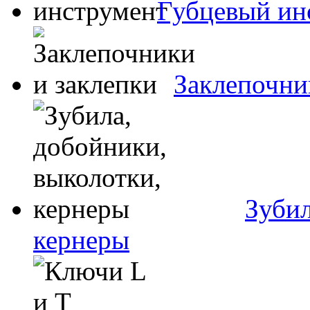
Губцевый ин
Заклепочни
Зубил
кернеры