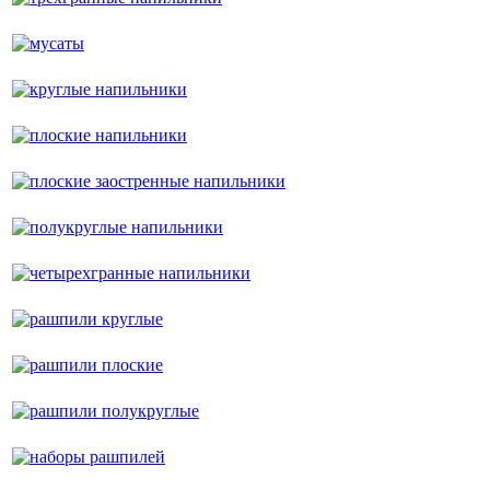
мусаты
круглые напильники
плоские напильники
плоские заостренные напильники
полукруглые напильники
четырехгранные напильники
рашпили круглые
рашпили плоские
рашпили полукруглые
наборы рашпилей
напильники для обновления резьбы