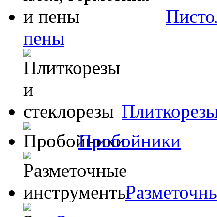
Пистол
пены
Плиткорезы
Пробойники
Разметочн