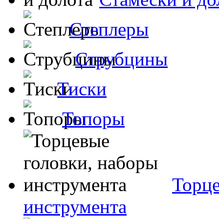
Степлеры
Струбцины
Тиски
Топоры
Торце
инструмента