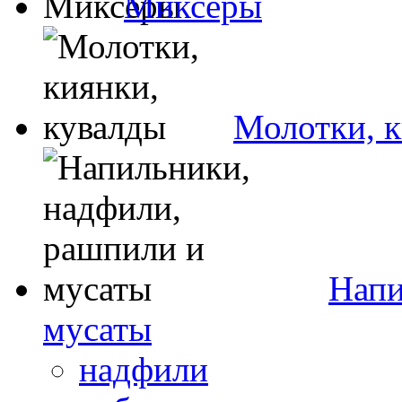
Миксеры
Молотки, к
Напи
мусаты
надфили