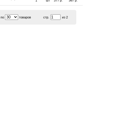
1
шт
377 р.
367 р.
 по
товаров
стр.
из 2