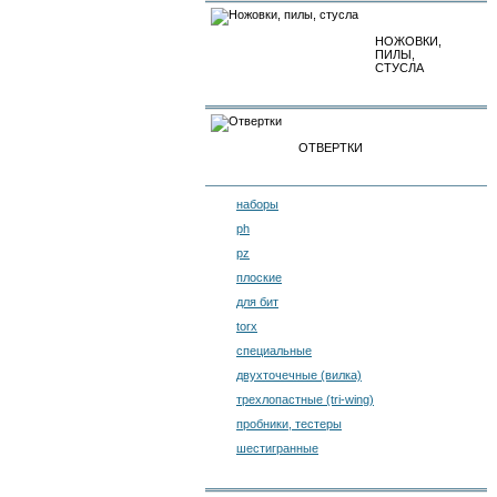
НОЖОВКИ,
ПИЛЫ,
СТУСЛА
ОТВЕРТКИ
наборы
ph
pz
плоские
для бит
torx
специальные
двухточечные (вилка)
трехлопастные (tri-wing)
пробники, тестеры
шестигранные