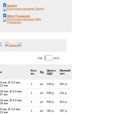
Stanley
Witte (Германия)
Цена
стр.
из 2
Кол-
Цена с
Мелкий
ие
Ед.
во
НДС
опт
60 мм; Ø 3,0 мм;
1
шт
319 р.
307 р.
 23 мм
100 мм; Ø 6,0 мм;
1
шт
530 р.
511 р.
 37 мм
150 мм; Ø 8,0 мм;
1
шт
843 р.
813 р.
 39 мм
60 мм; Ø 3,0 мм;
1
шт
381 р.
367 р.
 23 мм