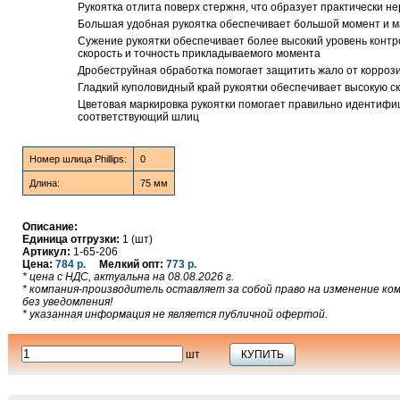
Рукоятка отлита поверх стержня, что образует практически 
Большая удобная рукоятка обеспечивает большой момент и 
Сужение рукоятки обеспечивает более высокий уровень контр
скорость и точность прикладываемого момента
Дробеструйная обработка помогает защитить жало от корроз
Гладкий куполовидный край рукоятки обеспечивает высокую с
Цветовая маркировка рукоятки помогает правильно идентифиц
соответствующий шлиц
Номер шлица Phillips:
0
Длина:
75 мм
Описание:
Единица отгрузки:
1 (шт)
Артикул:
1-65-206
Цена:
784 р.
Мелкий опт:
773 р.
* цена с НДС, актуальна на 08.08.2026 г.
* компания-производитель оставляет за собой право на изменение к
без уведомления!
* указанная информация не является публичной офертой.
шт
КУПИТЬ