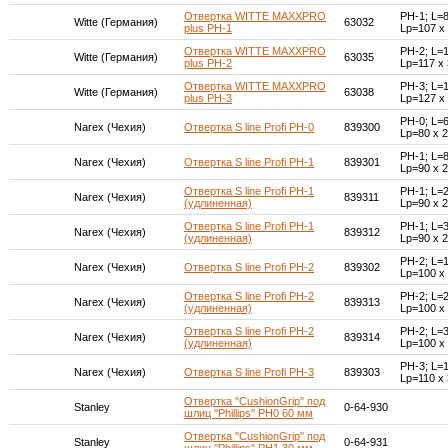
Отвертка WITTE MAXXPRO
PH-1; L=
Witte (Германия)
63032
plus PH-1
Lр=107 x
Отвертка WITTE MAXXPRO
PH-2; L=
Witte (Германия)
63035
plus PH-2
Lр=117 x
Отвертка WITTE MAXXPRO
PH-3; L=
Witte (Германия)
63038
plus PH-3
Lр=127 x
РН-0; L=
Narex (Чехия)
Отвертка S line Profi РH-0
839300
Lр=80 х 
РН-1; L=
Narex (Чехия)
Отвертка S line Profi РH-1
839301
Lр=90 х 
Отвертка S line Profi РH-1
РН-1; L=
Narex (Чехия)
839311
(удлиненная)
Lр=90 х 
Отвертка S line Profi РH-1
РН-1; L=
Narex (Чехия)
839312
(удлиненная)
Lр=90 х 
РН-2; L=
Narex (Чехия)
Отвертка S line Profi РH-2
839302
Lр=100 х
Отвертка S line Profi РH-2
РН-2; L=
Narex (Чехия)
839313
(удлиненная)
Lр=100 х
Отвертка S line Profi РH-2
РН-2; L=
Narex (Чехия)
839314
(удлиненная)
Lр=100 х
РН-3; L=
Narex (Чехия)
Отвертка S line Profi РH-3
839303
Lр=110 х
Отвертка ''CushionGrip'' под
Stanley
0-64-930
шлиц ''Phillips'' PH0 60 мм
Отвертка ''CushionGrip'' под
Stanley
0-64-931