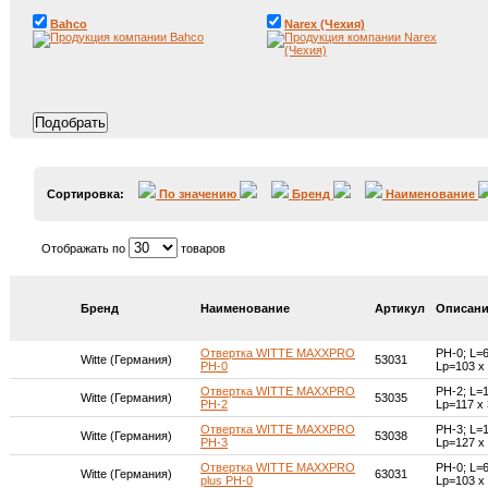
Bahco
Narex (Чехия)
Сортировка:
По значению
Бренд
Наименование
Отображать по
товаров
Бренд
Наименование
Артикул
Описан
Отвертка WITTE MAXXPRO
PH-0; L=
Witte (Германия)
53031
PH-0
Lр=103 x
Отвертка WITTE MAXXPRO
PH-2; L=
Witte (Германия)
53035
PH-2
Lр=117 x
Отвертка WITTE MAXXPRO
PH-3; L=
Witte (Германия)
53038
PH-3
Lр=127 x
Отвертка WITTE MAXXPRO
PH-0; L=
Witte (Германия)
63031
plus PH-0
Lр=103 x