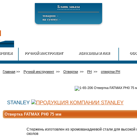
Бланк заказа
товаров: -
на сумму: -
ГЛАВНАЯ
О КОМПАНИИ
ИНФОРМАЦИЯ
ДОСТАВ
КРЕПЕЖ
РУЧНОЙ ИНСТРУМЕНТ
АБРАЗИВЫ И ЛКМ
ОБО
Главная
>>
Ручной инструмент
>>
Отвертки
>>
PH
>>
отвертки PH
STANLEY
Отвертка FATMAX PH0 75 мм
Стержень изготовлен из хромованадиевой стали для высокой
сколов