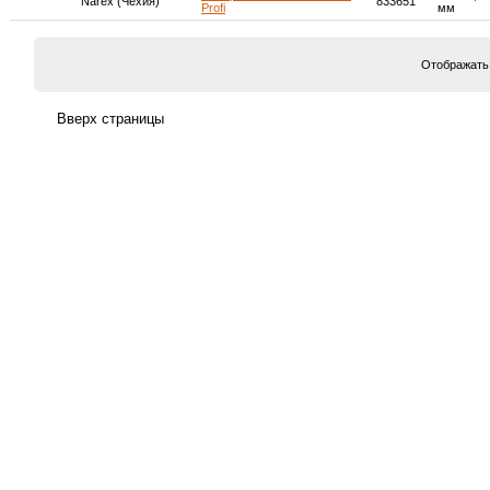
Narex (Чехия)
833651
Profi
мм
Отображать