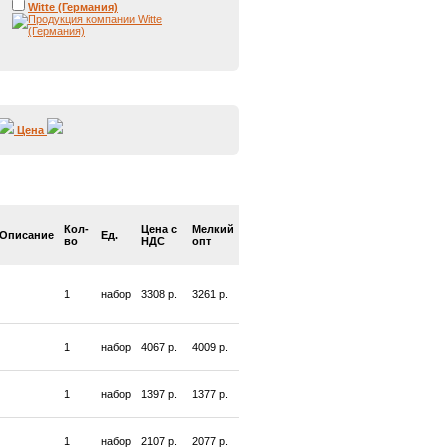
Witte (Германия)
Цена
Кол-
Цена с
Мелкий
Описание
Ед.
во
НДС
опт
1
набор
3308 р.
3261 р.
1
набор
4067 р.
4009 р.
1
набор
1397 р.
1377 р.
1
набор
2107 р.
2077 р.