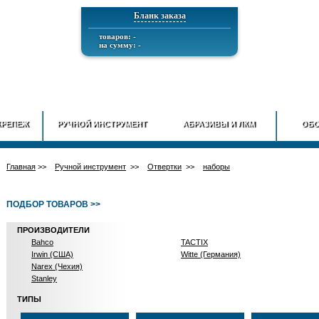
Бланк заказа
товаров: -
на сумму: -
ГЛАВНАЯ
О КОМПАНИИ
ИНФОРМАЦИЯ
ДОСТАВ
КРЕПЕЖ
РУЧНОЙ ИНСТРУМЕНТ
АБРАЗИВЫ И ЛКМ
ОБО
Главная
>>
Ручной инструмент
>>
Отвертки
>>
наборы
ПОДБОР ТОВАРОВ >>
ПРОИЗВОДИТЕЛИ
Bahco
TACTIX
Irwin (США)
Witte (Германия)
Narex (Чехия)
Stanley
ТИПЫ