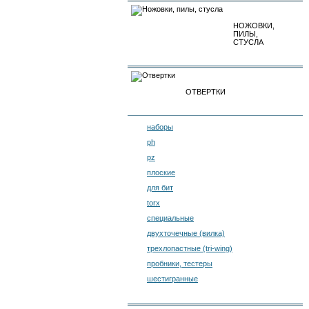
НОЖОВКИ,
ПИЛЫ,
СТУСЛА
ОТВЕРТКИ
наборы
ph
pz
плоские
для бит
torx
специальные
двухточечные (вилка)
трехлопастные (tri-wing)
пробники, тестеры
шестигранные