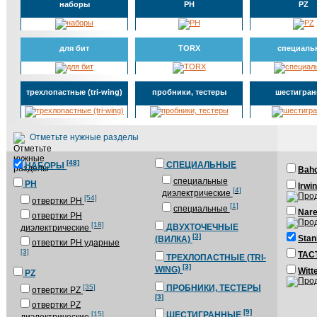
наборы
PH
PZ
для бит
TORX
специаль
трехлопастные (tri-wing)
пробники, тестеры
шестигра
Отметьте нужные разделы
[48]
СПЕЦИАЛЬНЫЕ
НАБОРЫ
Bah
специальные
PH
Irwi
[4]
диэлектрические
[54]
отвертки PH
[1]
специальные
Nare
отвертки PH
[18]
ДВУХТОЧЕЧНЫЕ
диэлектрические
[3]
Stan
(ВИЛКА)
отвертки PH ударные
[3]
TAC
ТРЕХЛОПАСТНЫЕ (TRI-
[3]
WING)
Witt
PZ
[35]
ПРОБНИКИ, ТЕСТЕРЫ
отвертки PZ
[3]
отвертки PZ
[9]
[15]
ШЕСТИГРАННЫЕ
диэлектрические