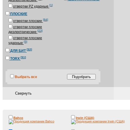
[1]
отвертки PZ ударные
ПЛОСКИЕ
[84]
отвертки плоские
отвертки плоские
[23]
диэлектрические
отвертки плоские
[5]
ударные
[32]
ДЛЯ БИТ
[31]
TORX
Выбрать все
Bahco
Irwin (США)