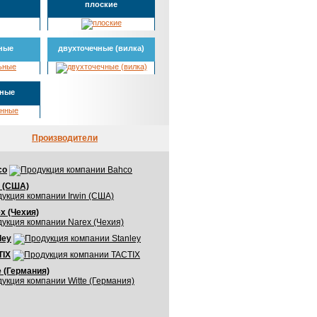
плоские
ные
двухточечные (вилка)
нные
Производители
co
n (США)
x (Чехия)
ley
TIX
e (Германия)