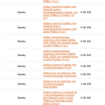
Phillips (4 шт.)
Набор отверток FatMax под
прямой шлиц с
Stanley
расширяющимся жалом, под
0-65-426
шлиц Phillips и Pozidriv (12
шт.)
Набор отверток FatMax под
прямой шлиц с
Stanley
0-65-440
параллельным жалом и под
шлиц Phillips (5 шт.)
Набор изолированных
отверток электрика FatMax
Stanley
0-65-441
VDE 1000V под прямой шлиц
и шлиц Phillips (6 шт.)
Набор изолированных
отверток электрика FatMax
Stanley
0-65-443
VDE 1000V под прямой шлиц
и шлиц Pozidriv (6 шт.)
Набор отверток FatMax для
Stanley
0-65-492
точной механики (6 шт.)
Набор из 6-ти отверток для
Stanley
0-66-052
точной механики Instrument
Набор из 6-ти отверток для
Stanley
точной механики
1-66-039
Watchmaker
Набор отверток CushionGrip
с расширяющимся жалом
Stanley
под прямой шлиц и шлиц
2-65-005
Phillips в пластмассовом
кейсе (10 шт.)