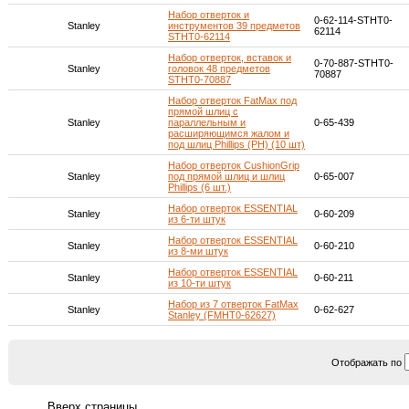
Набор отверток и
0-62-114-STHT0-
Stanley
инструментов 39 предметов
62114
STHT0-62114
Набор отверток, вставок и
0-70-887-STHT0-
Stanley
головок 48 предметов
70887
STHT0-70887
Набор отверток FatMax под
прямой шлиц с
Stanley
параллельным и
0-65-439
расширяющимся жалом и
под шлиц Phillips (PH) (10 шт)
Набор отверток CushionGrip
Stanley
под прямой шлиц и шлиц
0-65-007
Phillips (6 шт.)
Набор отверток ESSENTIAL
Stanley
0-60-209
из 6-ти штук
Набор отверток ESSENTIAL
Stanley
0-60-210
из 8-ми штук
Набор отверток ESSENTIAL
Stanley
0-60-211
из 10-ти штук
Набор из 7 отверток FatMax
Stanley
0-62-627
Stanley (FMHT0-62627)
Отображать по