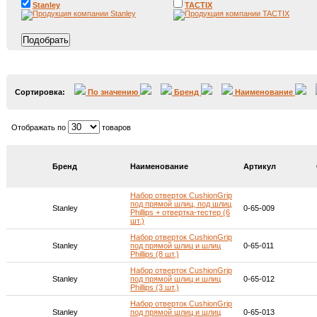
Stanley
TACTIX
Сортировка:
По значению
Бренд
Наименование
Отображать по
товаров
Бренд
Наименование
Артикул
Набор отверток CushionGrip
под прямой шлиц, под шлиц
Stanley
0-65-009
Phillips + отвертка-тестер (6
шт.)
Набор отверток CushionGrip
Stanley
под прямой шлиц и шлиц
0-65-011
Phillips (8 шт.)
Набор отверток CushionGrip
Stanley
под прямой шлиц и шлиц
0-65-012
Phillips (3 шт.)
Набор отверток CushionGrip
Stanley
под прямой шлиц и шлиц
0-65-013