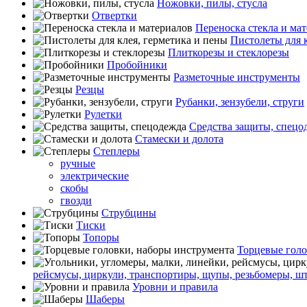
Ножовки, пилы, стусла
Отвертки
Переноска стекла и ма
Пистолеты для к
Плиткорезы и стеклорезы
Пробойники
Разметочные инструменты
Резцы
Рубанки, зензубели, струги
Рулетки
Средства защиты, спецо
Стамески и долота
Степлеры
ручные
электрические
скобы
гвозди
Струбцины
Тиски
Топоры
Торцевые голо
рейсмусы, циркули, транспортиры, щупы, резьбомеры, ш
Уровни и правила
Шаберы