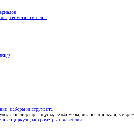
териалов
лея, герметика и пены
дежда
вки, наборы инструмента
тангенциркули, микрометры и чертилки