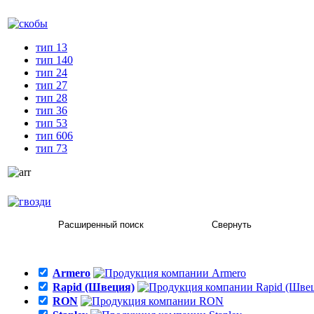
скобы
тип 13
тип 140
тип 24
тип 27
тип 28
тип 36
тип 53
тип 606
тип 73
гвозди
Armero
Rapid (Швеция)
RON