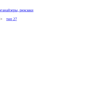
рганайзеры, рюкзаки
>>
тип 27