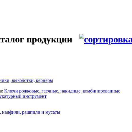
алог продукции
ники, выколотки, кернеры
Ключи рожковые, гаечные, накидные, комбинированные
укатурный инструмент
 надфили, рашпили и мусаты