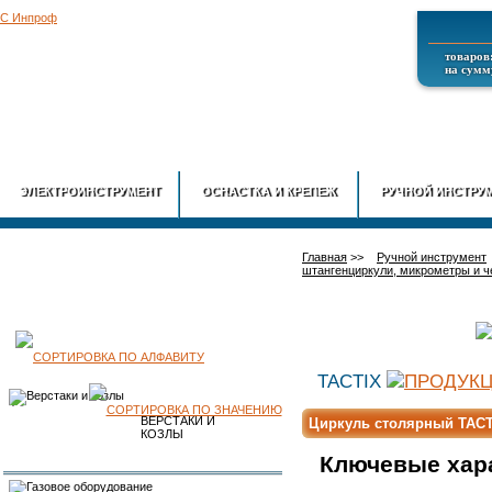
товаров:
на сумму
ГЛАВНАЯ
О
ЭЛЕКТРОИНСТРУМЕНТ
ОСНАСТКА И КРЕПЕЖ
РУЧНОЙ ИНСТРУ
Главная
>>
Ручной инструмент
штангенциркули, микрометры и ч
КАТАЛОГ
TACTIX
ПРОДУКЦИИ
ВЕРСТАКИ И
Циркуль столярный TACT
КОЗЛЫ
Ключевые хар