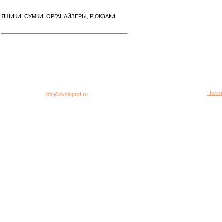
ЯЩИКИ, СУМКИ, ОРГАНАЙЗЕРЫ, РЮКЗАКИ
город Москва, 2-я Хуторская улица, дом 40, строение 5
Многоканальный телефон: +7 (495) 781-95-77
Полит
E-mail:
info@dvsinprof.ru