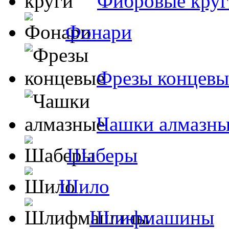
Фибровые кру
Фонари
Фрезы концевы
Чашки алмазн
Шаберы
Шило
Шлифмашины