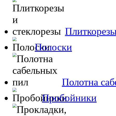
Плиткорезы
Полоски
Полотна саб
Пробойники