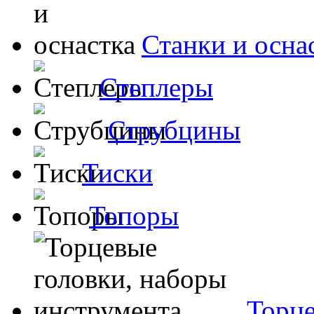
Станки и осна
Степлеры
Струбцины
Тиски
Топоры
Торце