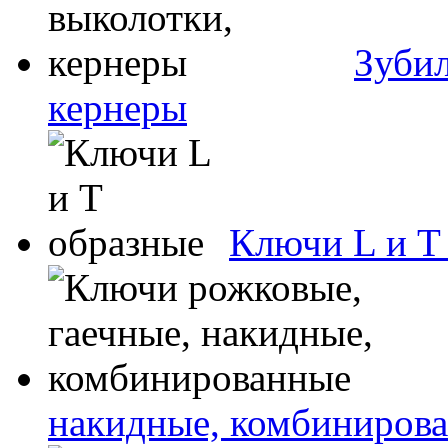
Зубил
кернеры
Ключи L и T
накидные, комбиниров