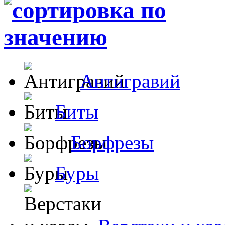
Антигравий
Биты
Борфрезы
Буры