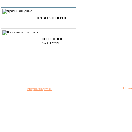
ФРЕЗЫ КОНЦЕВЫЕ
КРЕПЕЖНЫЕ
СИСТЕМЫ
город Москва, 2-я Хуторская улица, дом 40, строение 5
Многоканальный телефон: +7 (495) 781-95-77
Полит
E-mail:
info@dvsinprof.ru