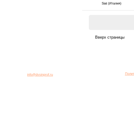
Siat (Италия)
город Москва, 2-я Хуторская улица, дом 40, строение 5
Многоканальный телефон: +7 (495) 781-95-77
Полит
E-mail:
info@dvsinprof.ru