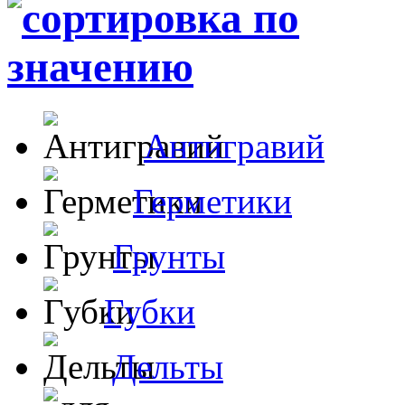
Антигравий
Герметики
Грунты
Губки
Дельты