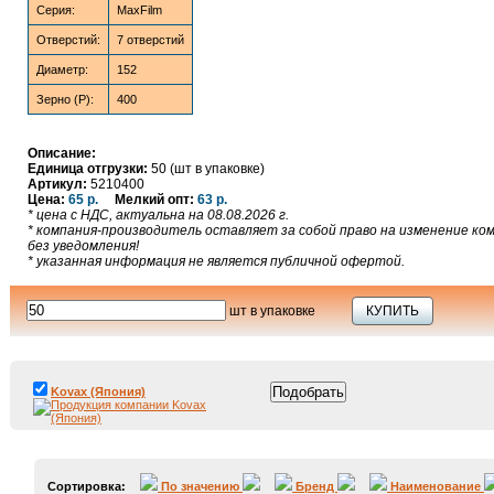
Серия:
MaxFilm
Отверстий:
7 отверстий
Диаметр:
152
Зерно (P):
400
Описание:
Единица отгрузки:
50 (шт в упаковке)
Артикул:
5210400
Цена:
65 р.
Мелкий опт:
63 р.
* цена с НДС, актуальна на 08.08.2026 г.
* компания-производитель оставляет за собой право на изменение к
без уведомления!
* указанная информация не является публичной офертой.
шт в упаковке
КУПИТЬ
Kovax (Япония)
Сортировка:
По значению
Бренд
Наименование