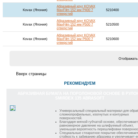
Абразивный круг KOVAX
Kovax (Япония)
MaxFilm 152 мм P400 7
5210400
отверстий
Абразивный круг KOVAX
Kovax (Япония)
MaxFilm 152 мм P500 7
5210500
отверстий
Абразивный круг KOVAX
Kovax (Япония)
MaxFilm 152 мм P600 7
5210600
отверстий
Отображать
РЕКОМЕНДУЕМ
АБРАЗИВНАЯ БУМАГА НА ПОРОЛОНОВОЙ ОСНОВЕ В РУЛО
SMIRDEX 135 ABRASOFT
Универсальный специальный материал для обра
сложнопрофильных, изогнутых и контурных
поверхностей.
Благодаря мягкой губчатой основе, обеспечивает
равномерное давление на шлифуемый объект,
уменьшая вероятность перешлифовки поверхнос
Специальные стеаратное покрытие обеспечивае
стойкость к забиванию абразива и увеличивает е