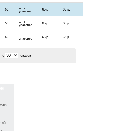
шт в
50
65 р.
63 р.
упаковке
шт в
50
65 р.
63 р.
упаковке
шт в
50
65 р.
63 р.
упаковке
 по
товаров
НЕ
ботки
тей.
т
го