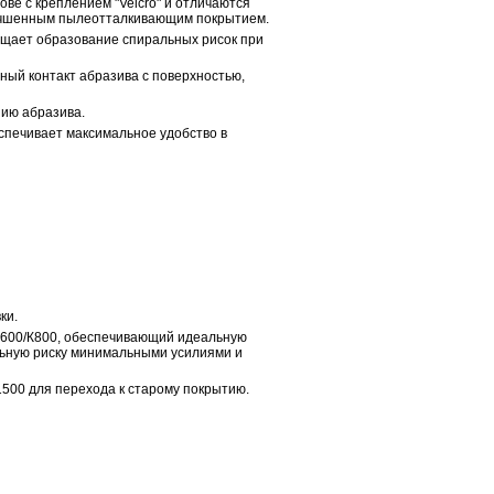
ве с креплением "Velcro" и отличаются
лучшенным пылеотталкивающим покрытием.
ащает образование спиральных рисок при
ный контакт абразива с поверхностью,
ию абразива.
еспечивает максимальное удобство в
ки.
 К600/К800, обеспечивающий идеальную
льную риску минимальными усилиями и
1500 для перехода к старому покрытию.