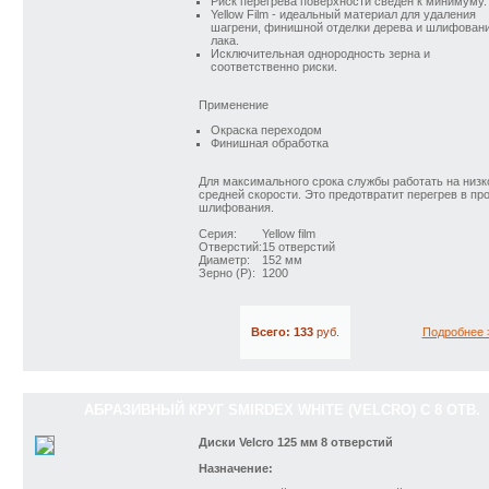
Риск перегрева поверхности сведен к минимуму.
Yellow Film - идеальный материал для удаления
шагрени, финишной отделки дерева и шлифован
лака.
Исключительная однородность зерна и
соответственно риски.
Применение
Окраска переходом
Финишная обработка
Для максимального срока службы работать на низк
средней скорости. Это предотвратит перегрев в пр
шлифования.
Серия:
Yellow film
Отверстий:
15 отверстий
Диаметр:
152 мм
Зерно (P):
1200
Всего: 133
руб.
Подробнее 
АБРАЗИВНЫЙ КРУГ SMIRDEX WHITE (VELCRO) С 8 ОТВ.
Диски Velcro 125 мм 8 отверстий
Назначение: