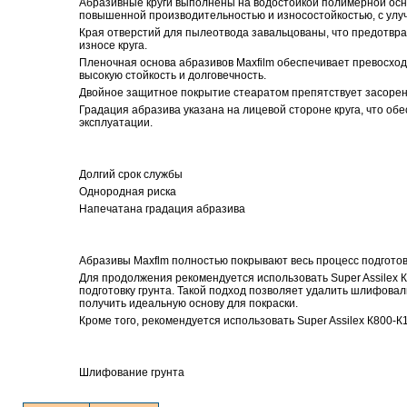
Абразивные круги выполнены на водостойкой полимерной осно
повышенной производительностью и износостойкостью, с у
Края отверстий для пылеотвода завальцованы, что предотвр
износе круга.
Пленочная основа абразивов Maxfilm обеспечивает превосход
высокую стойкость и долговечность.
Двойное защитное покрытие стеаратом препятствует засорен
Градация абразива указана на лицевой стороне круга, что об
эксплуатации.
Долгий срок службы
Однородная риска
Напечатана градация абразива
Абразивы Maxflm полностью покрывают весь процесс подготов
Для продолжения рекомендуется использовать Super Assilex
подготовку грунта. Такой подход позволяет удалить шлифова
получить идеальную основу для покраски.
Кроме того, рекомендуется использовать Super Assilex К800-К
Шлифование грунта