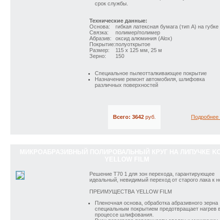
срок службы.
Технические данные:
Основа:
гибкая латексная бумага (тип А) на губке
Связка:
полимер/полимер
Абразив:
оксид алюминия (Alox)
Покрытие:
полуоткрытое
Размер:
115 x 125 мм, 25 м
Зерно:
150
Специальное пылеотталкивающее покрытие
Назначение ремонт автомобиля, шлифовка
различных поверхностей
Всего: 3642
руб.
Подробнее
МИКРОАБРАЗИВНЫЙ ПОЛИРОВАЛЬНЫЙ КРУГ НА ЛИПУЧКЕ K
YELLOW FILM
Решение T70 1 для зон перехода, гарантирующее
идеальный, невидимый переход от старого лака к н
ПРЕИМУЩЕСТВА YELLOW FILM
Пленочная основа, обработка абразивного зерна
специальным покрытием предотвращает нагрев 
процессе шлифования.