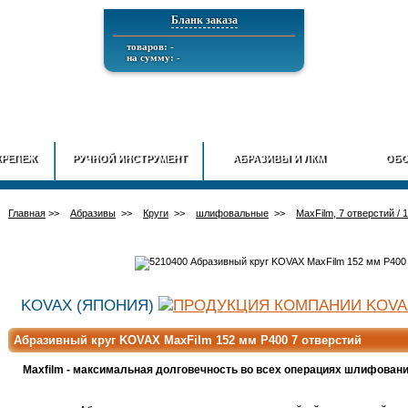
Бланк заказа
товаров: -
на сумму: -
ГЛАВНАЯ
О КОМПАНИИ
ИНФОРМАЦИЯ
ДОСТАВ
КРЕПЕЖ
РУЧНОЙ ИНСТРУМЕНТ
АБРАЗИВЫ И ЛКМ
ОБО
Главная
>>
Абразивы
>>
Круги
>>
шлифовальные
>>
MaxFilm, 7 отверстий / 
KOVAX (ЯПОНИЯ)
Абразивный круг KOVAX MaxFilm 152 мм P400 7 отверстий
Maxfilm - максимальная долговечность во всех операциях шлифования