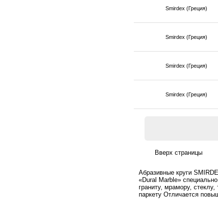
Smirdex (Греция)
Smirdex (Греция)
Smirdex (Греция)
Smirdex (Греция)
Абразивные круги SMIRDEX 
«Dural Marble» специальн
граниту, мрамору, стеклу
паркету Отличается повы