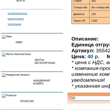
КРУГИ
Серия:
355
Отверстий:
без отверстий
шлифовальные
Диаметр:
125
матирующие
Зерно (P):
1200
черепашки
Описание:
ЛАКИ
Единица отгру
Артикул:
3554
Цена:
40 р.
М
ЛЕНТЫ
* цена с НДС, а
БЕСКОНЕЧНЫЕ
* компания-про
изменение ком
уведомления!
НАЖДАЧНАЯ
БУМАГА
* указанная и
ПОЛОСКИ