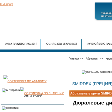
товаров:
на сумму
ГЛАВНАЯ
О
ЭЛЕКТРОИНСТРУМЕНТ
ОСНАСТКА И КРЕПЕЖ
РУЧНОЙ ИНСТРУ
Главная
>>
Абразивы
>>
Круг
КАТАЛОГ
SMIRDEX (ГРЕЦИЯ
Абразивные круги SMIRDEX
ПРОДУКЦИИ
АНТИГРАВИЙ
Дюралевые дис