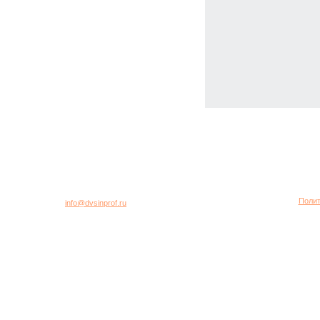
город Москва, 2-я Хуторская улица, дом 40, строение 5
Многоканальный телефон: +7 (495) 781-95-77
Полит
E-mail:
info@dvsinprof.ru