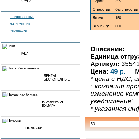
КРУГИ
Серия:
355
Отверстий:
без отверстий
шлифовальные
Диаметр:
150
матирующие
Зерно (P):
600
черепашки
Описание:
ЛАКИ
Единица отгру
Артикул:
3554
Цена:
49 р.
М
ЛЕНТЫ
* цена с НДС, а
БЕСКОНЕЧНЫЕ
* компания-про
изменение ком
уведомления!
НАЖДАЧНАЯ
БУМАГА
* указанная и
ПОЛОСКИ