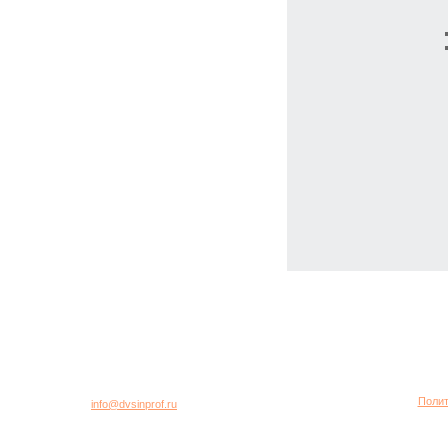
город Москва, 2-я Хуторская улица, дом 40, строение 5
Многоканальный телефон: +7 (495) 781-95-77
Полит
E-mail:
info@dvsinprof.ru