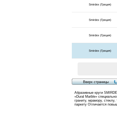
Smirdex (Греция)
Smirdex (Греция)
Smirdex (Греция)
Smirdex (Греция)
Абразивные круги SMIRDEX 
«Dural Marble» специальн
граниту, мрамору, стеклу
паркету Отличается повы