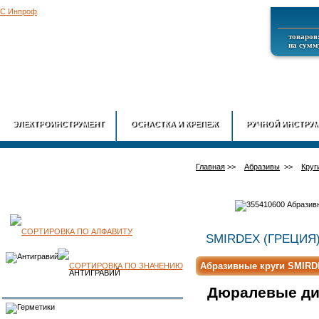
товаров:
на сумму
ГЛАВНАЯ
О
ЭЛЕКТРОИНСТРУМЕНТ
ОСНАСТКА И КРЕПЕЖ
РУЧНОЙ ИНСТРУ
Главная
>>
Абразивы
>>
Круг
КАТАЛОГ
SMIRDEX (ГРЕЦИЯ
Абразивные круги SMIRDEX
ПРОДУКЦИИ
АНТИГРАВИЙ
Дюралевые дис