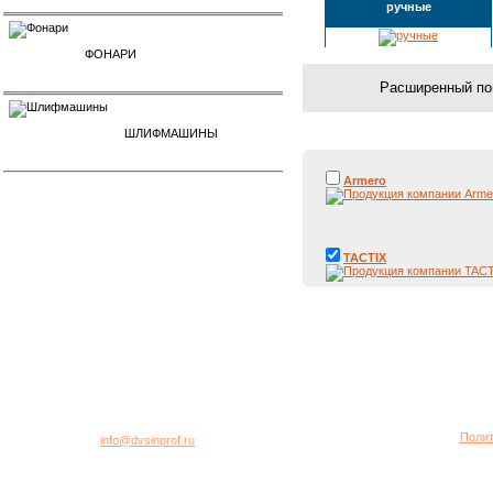
ручные
ФОНАРИ
ШЛИФМАШИНЫ
Armero
TACTIX
город Москва, 2-я Хуторская улица, дом 40, строение 5
Многоканальный телефон: +7 (495) 781-95-77
Полит
E-mail:
info@dvsinprof.ru