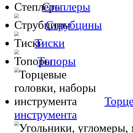
Степлеры
Струбцины
Тиски
Топоры
Торце
инструмента