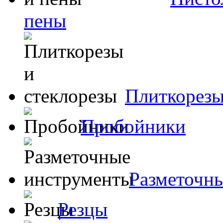
пены
Плиткорезы
Пробойники
Разметочн
Резцы