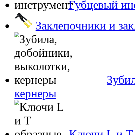
Губцевый ин
Заклепочники и за
Зубил
кернеры
Ключи L и T