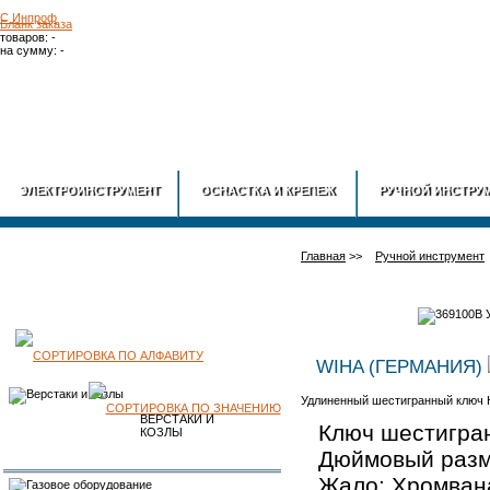
Бланк заказа
товаров: -
на сумму: -
ГЛАВНАЯ
О
ЭЛЕКТРОИНСТРУМЕНТ
ОСНАСТКА И КРЕПЕЖ
РУЧНОЙ ИНСТРУ
Главная
>>
Ручной инструмент
КАТАЛОГ
WIHA (ГЕРМАНИЯ)
Удлиненный шестигранный ключ 
ПРОДУКЦИИ
ВЕРСТАКИ И
Ключ шестигран
КОЗЛЫ
Дюймовый разм
Жало: Хромван