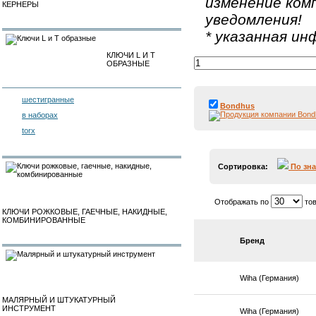
изменение ком
КЕРНЕРЫ
уведомления!
* указанная и
КЛЮЧИ L И T
ОБРАЗНЫЕ
шестигранные
Bondhus
в наборах
torx
Сортировка:
По зн
Отображать по
тов
КЛЮЧИ РОЖКОВЫЕ, ГАЕЧНЫЕ, НАКИДНЫЕ,
КОМБИНИРОВАННЫЕ
Бренд
Wiha (Германия)
МАЛЯРНЫЙ И ШТУКАТУРНЫЙ
ИНСТРУМЕНТ
Wiha (Германия)