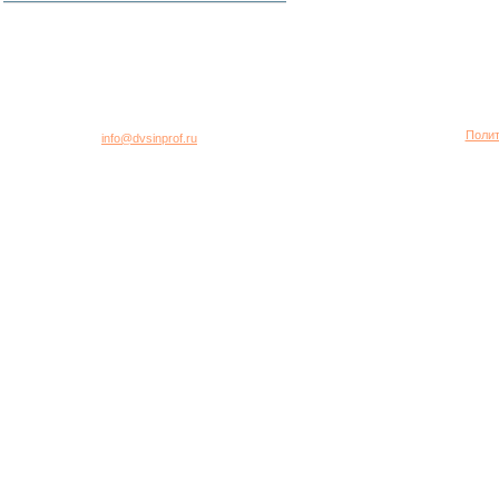
город Москва, 2-я Хуторская улица, дом 40, строение 5
Многоканальный телефон: +7 (495) 781-95-77
Полит
E-mail:
info@dvsinprof.ru