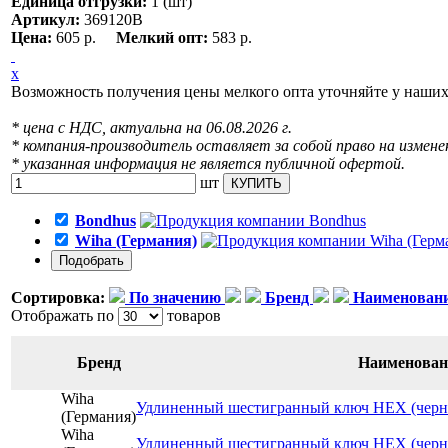
Единица отгрузки:
1 (шт)
Артикул:
369120В
Цена:
605 р.
Мелкий опт:
583 р.
x
Возможность получения цены мелкого опта уточняйте у наши
* цена с НДС, актуальна на 06.08.2026 г.
* компания-производитель оставляет за собой право на измене
* указанная информация не является публичной офертой.
шт
КУПИТЬ
Bondhus
Wiha (Германия)
Сортировка:
По значению
Бренд
Наименован
Отображать по
товаров
Бренд
Наименован
Wiha
Удлиненный шестигранный ключ НЕХ (черн
(Германия)
Wiha
Удлиненный шестигранный ключ НЕХ (черн