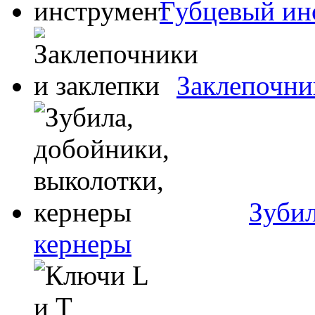
Губцевый ин
Заклепочни
Зубил
кернеры