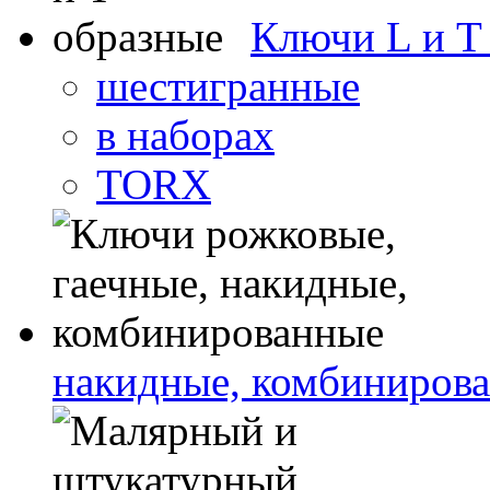
Ключи L и T
шестигранные
в наборах
TORX
накидные, комбиниров