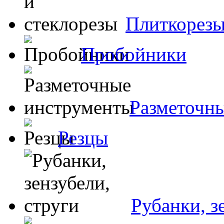
Плиткорезы
Пробойники
Разметочн
Резцы
Рубанки, з