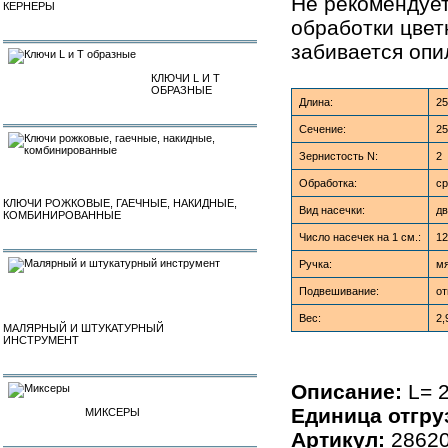
Не рекомендует
КЕРНЕРЫ
обработки цвет
забивается опи
КЛЮЧИ L И T
ОБРАЗНЫЕ
Длина:
2
Сечение:
2
Зернистость N:
2
Обработка:
ср
КЛЮЧИ РОЖКОВЫЕ, ГАЕЧНЫЕ, НАКИДНЫЕ,
Вид насечки:
дв
КОМБИНИРОВАННЫЕ
Число насечек на 1 см.:
12
Ручка:
мя
Подвешивание:
от
Вес:
2,
МАЛЯРНЫЙ И ШТУКАТУРНЫЙ
ИНСТРУМЕНТ
Описание:
L= 2
Единица отгру
МИКСЕРЫ
Артикул:
28620