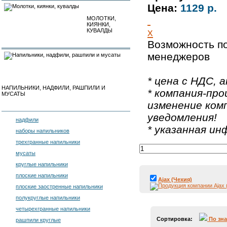
Цена:
1129 р.
МОЛОТКИ,
КИЯНКИ,
x
КУВАЛДЫ
Возможность по
менеджеров
* цена с НДС, а
НАПИЛЬНИКИ, НАДФИЛИ, РАШПИЛИ И
* компания-про
МУСАТЫ
изменение ком
уведомления!
надфили
* указанная и
наборы напильников
трехгранные напильники
мусаты
круглые напильники
плоские напильники
Ajax (Чехия)
плоские заостренные напильники
полукруглые напильники
четырехгранные напильники
Сортировка:
По зн
рашпили круглые