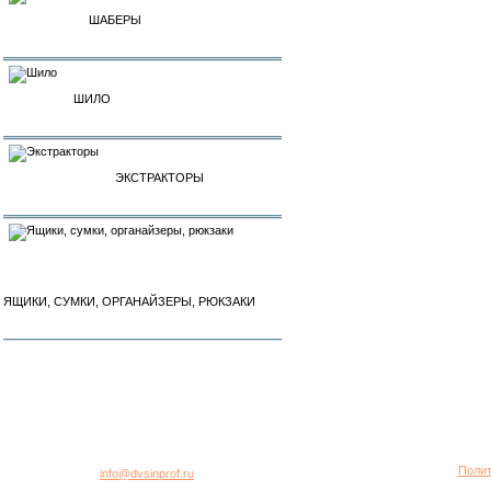
ШАБЕРЫ
ШИЛО
ЭКСТРАКТОРЫ
ЯЩИКИ, СУМКИ, ОРГАНАЙЗЕРЫ, РЮКЗАКИ
город Москва, 2-я Хуторская улица, дом 40, строение 5
Многоканальный телефон: +7 (495) 781-95-77
Полит
E-mail:
info@dvsinprof.ru