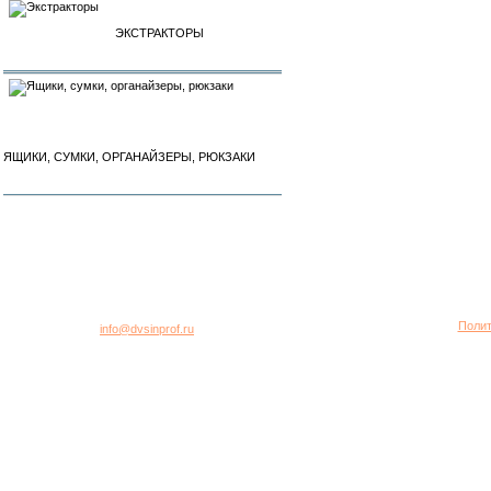
ЭКСТРАКТОРЫ
ЯЩИКИ, СУМКИ, ОРГАНАЙЗЕРЫ, РЮКЗАКИ
город Москва, 2-я Хуторская улица, дом 40, строение 5
Многоканальный телефон: +7 (495) 781-95-77
Полит
E-mail:
info@dvsinprof.ru