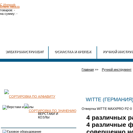
Бланк заказа
товаров: -
на сумму: -
ГЛАВНАЯ
О
ЭЛЕКТРОИНСТРУМЕНТ
ОСНАСТКА И КРЕПЕЖ
РУЧНОЙ ИНСТРУ
Главная
>>
Ручной инструмент
КАТАЛОГ
WITTE (ГЕРМАНИЯ
Отвертка WITTE MAXXPRO PZ-0
ПРОДУКЦИИ
ВЕРСТАКИ И
4 различных р
КОЗЛЫ
4 различные ф
совершенно н