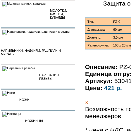
Защита о
МОЛОТКИ,
КИЯНКИ,
КУВАЛДЫ
Тип:
PZ-0
Длина жала:
60 мм
Диаметр:
3,0 мм
Размер ручки:
103 х 23 мм
НАПИЛЬНИКИ, НАДФИЛИ, РАШПИЛИ И
МУСАТЫ
Описание:
PZ-0
Единица отгру
НАРЕЗАНИЯ
РЕЗЬБЫ
Артикул:
5304
Цена:
421 р.
НОЖИ
x
Возможность по
менеджеров
НОЖНИЦЫ
* цена с НДС, а