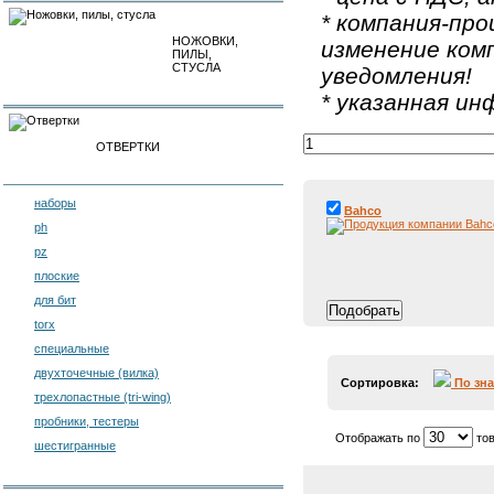
* компания-про
НОЖОВКИ,
изменение ком
ПИЛЫ,
СТУСЛА
уведомления!
* указанная и
ОТВЕРТКИ
наборы
Bahco
ph
pz
плоские
для бит
torx
специальные
двухточечные (вилка)
Сортировка:
По зн
трехлопастные (tri-wing)
пробники, тестеры
Отображать по
тов
шестигранные