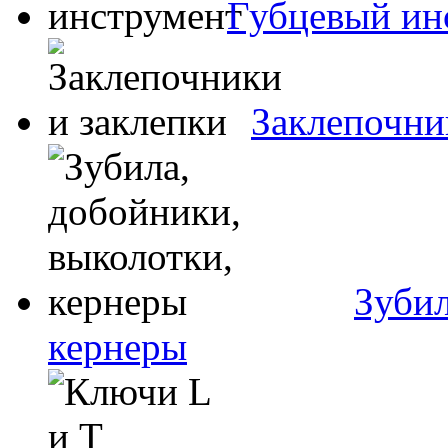
Губцевый ин
Заклепочни
Зубил
кернеры