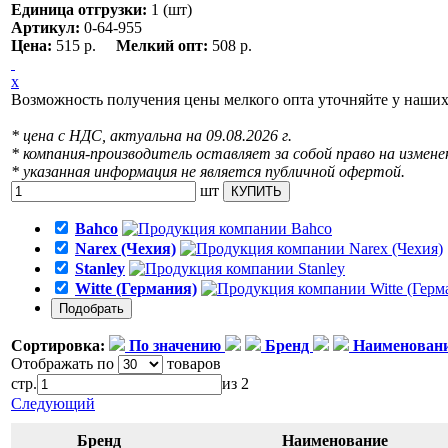
Единица отгрузки:
1 (шт)
Артикул:
0-64-955
Цена:
515 р.
Мелкий опт:
508 р.
x
Возможность получения цены мелкого опта уточняйте у наши
* цена с НДС, актуальна на 09.08.2026 г.
* компания-производитель оставляет за собой право на измене
* указанная информация не является публичной офертой.
шт
КУПИТЬ
Bahco
Narex (Чехия)
Stanley
Witte (Германия)
Сортировка:
По значению
Бренд
Наименован
Отображать по
товаров
стр.
из 2
Следующий
Бренд
Наименование