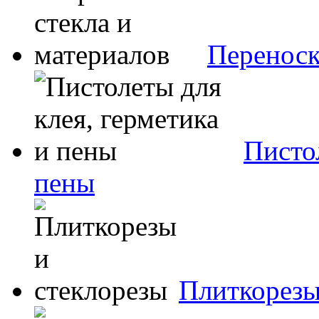
Переноск
Пистол
пены
Плиткорезы