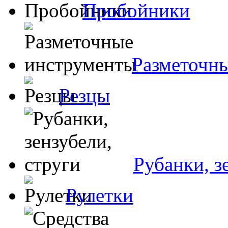
Пробойники
Разметочн
Резцы
Рубанки, з
Рулетки