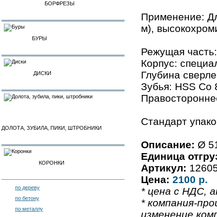
БОРФРЕЗЫ
Применение: Дл
м), высокохром
БУРЫ
Режущая часть:
Корпус: специа
Глубина сверлен
ДИСКИ
Зубья: HSS Co 
Правосторонне
Стандарт упако
ДОЛОТА, ЗУБИЛА, ПИКИ, ШТРОБНИКИ
Описание:
Ø 5
Единица отгру
КОРОНКИ
Артикул:
1260
Цена:
2100 р.
по дереву
* цена с НДС, а
по бетону
* компания-про
по металлу
изменение ком