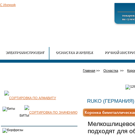
товаров:
на сумму
ГЛАВНАЯ
О
ЭЛЕКТРОИНСТРУМЕНТ
ОСНАСТКА И КРЕПЕЖ
РУЧНОЙ ИНСТРУ
Главная
>>
Оснастка
>>
Коро
КАТАЛОГ
RUKO (ГЕРМАНИЯ
Коронка биметаллическа
ПРОДУКЦИИ
БИТЫ
Мелкошлицевое
подходят для о