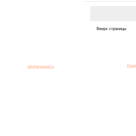
город Москва, 2-я Хуторская улица, дом 40, строение 5
Многоканальный телефон: +7 (495) 781-95-77
Полит
E-mail:
info@dvsinprof.ru