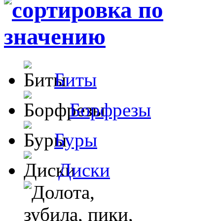
Биты
Борфрезы
Буры
Диски