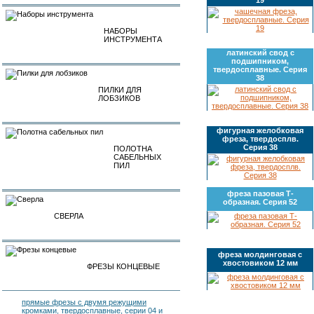
НАБОРЫ
ИНСТРУМЕНТА
латинский свод с
подшипником,
твердосплавные. Серия
38
ПИЛКИ ДЛЯ
ЛОБЗИКОВ
фигурная желобковая
фреза, твердосплв.
Серия 38
ПОЛОТНА
САБЕЛЬНЫХ
ПИЛ
фреза пазовая Т-
образная. Серия 52
СВЕРЛА
фреза молдинговая с
хвостовиком 12 мм
ФРЕЗЫ КОНЦЕВЫЕ
прямые фрезы с двумя режущими
кромками, твердосплавные, серии 04 и