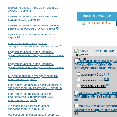
12
фрезы по дереву прямые с торцевыми
зубьями. серия 17
фрезы фигарейные
фрезы по дереву прямые с верхним
подшипником. серия 50
фрезы по дереву спиральные правые с
верхним выбросом стружки. серия 75
фрезы по дереву спиральные левые.
серия 76
панельная пилотная фреза с
твердосплавными пластинами. серия 26
Отметьте нужные разд
подрезные фрезы с подшипником.
двухспиральные, твердосплавные. серия
42
ПРЯМЫЕ ФРЕЗЫ С ДВ
подрезные фрезы с подшипником.
РЕЖУЩИМИ КРОМКАМИ,
двухспиральные, твердосплавные. серия
ТВЕРДОСПЛАВНЫЕ, СЕРИИ
48
[15]
хвостовик 6 мм
вырезные фрезы с твердосплавными
пластинами. серия 16
[24]
хвостовик 8 мм
шпунтовочная фреза с подшипником, с
[11]
хвостовик 12 мм
твердосплавными пластинами. серия 32
ФРЕЗЫ ПО ДЕРЕВУ ПР
шпунтовочная фреза с набором
ТОРЦЕВЫМИ ЗУБЬЯМИ. С
подшипников, с твердосплавными
[3]
пластинами. серия 32
v-образные желобковые фрезы,
ФРЕЗЫ ПО ДЕРЕВУ ПР
твердосплавные. серия 20
ВЕРХНИМ ПОДШИПНИКОМ
50
желобковая литерная фреза. серия 20