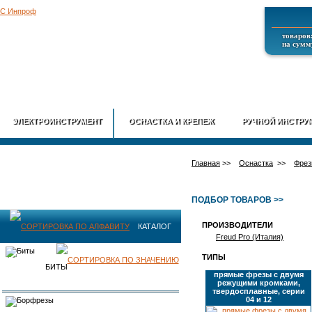
товаров:
на сумму
ГЛАВНАЯ
О
ЭЛЕКТРОИНСТРУМЕНТ
ОСНАСТКА И КРЕПЕЖ
РУЧНОЙ ИНСТРУ
Главная
>>
Оснастка
>>
Фрез
ПОДБОР ТОВАРОВ >>
ПРОИЗВОДИТЕЛИ
КАТАЛОГ
Freud Pro (Италия)
ТИПЫ
ПРОДУКЦИИ
БИТЫ
прямые фрезы с двумя
режущими кромками,
твердосплавные, серии
04 и 12