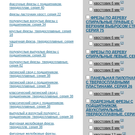
[2]
хвостовик 6 мм
фасочные фрезы с подшипником,
твердосплав. серия 40
[2]
хвостовик 8 мм
фрезы ласточкин хвост. серия 22
ФРЕЗЫ ПО ДЕРЕВУ
полукруглые вогнутые фрезы с
СПИРАЛЬНЫЕ ПРАВЫЕ С
подшипником. серия 34
ВЕРХНИМ ВЫБРОСОМ СТР
СЕРИЯ 75
круглые фрезы, твердосплавные. серия
18
[1]
хвостовик 6 мм
чашечная фреза, твердосплавные. серия
[2]
хвостовик 8 мм
19
полукруглые выпуклые фрезы с
ФРЕЗЫ ПО ДЕРЕВУ
подшипником. серия 30
СПИРАЛЬНЫЕ ЛЕВЫЕ. СЕ
полукруглые фрезы, твердосплавные.
[1]
хвостовик 6 мм
серия 82
[2]
хвостовик 8 мм
латинский свод с подшипником,
твердосплавные. серия 38
ПАНЕЛЬНАЯ ПИЛОТНА
С ТВЕРДОСПЛАВНЫМИ
латинский свод с подшипником,
твердосплавные. серия 38
ПЛАСТИНАМИ. СЕРИЯ 26
[1]
классический латинский свод с
хвостовик 8 мм
подшипником, твердосплавные. серия 38
ПОДРЕЗНЫЕ ФРЕЗЫ С
классический свод с подшипником,
ПОДШИПНИКОМ.
твердосплавные. серия 38
ДВУХСПИРАЛЬНЫЕ,
выпуклый и вогнутый полукруг с
ТВЕРДОСПЛАВНЫЕ. СЕРИ
подшипником, твердосплавные. серия 38
[3]
хвостовик 6 мм
фигурная желобковая фреза,
[4]
твердосплв. серия 38
хвостовик 8 мм
[3]
фигурные желобковые фрезы,
хвостовик 12 мм