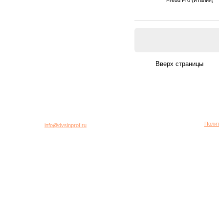
город Москва, 2-я Хуторская улица, дом 40, строение 5
Многоканальный телефон: +7 (495) 781-95-77
Полит
E-mail:
info@dvsinprof.ru