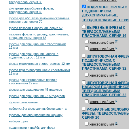
твердосплав. серия 39
ПОДРЕЗНЫЕ ФРЕЗЫ С
фигурные желобковые фрезы,
ПОДШИПНИКОМ.
твердосплав. серия 39
ДВУХСПИРАЛЬНЫЕ,
фреза для обр. паза замочной скважины,
ТВЕРДОСПЛАВНЫЕ. СЕРИ
твердосплав. серия 70
ВЫРЕЗНЫЕ ФРЕЗЫ С
фреза пазовая т-образная. серия 52
ТВЕРДОСПЛАВНЫМИ
пазовые фрезы по дереву, трехлучевые,
ПЛАСТИНАМИ. СЕРИЯ 16
с подшипником. серия 63
[3]
хвостовик 6 мм
фрезы для сращивания с хвостовиком
12 мм
[2]
хвостовик 8 мм
фрезы для сращивания наборн. с
ШПУНТОВОЧНАЯ ФРЕЗ
подшипн. с хвост. 12 мм
ПОДШИПНИКОМ, С
фреза молдинговая с хвостовиком 12 мм
ТВЕРДОСПЛАВНЫМИ
ПЛАСТИНАМИ. СЕРИЯ 32
фреза мультипрофильная с хвостовиком
12 мм
[1]
хвостовик 8 мм
фрезы для изготовления перил с
ШПУНТОВОЧНАЯ ФРЕЗ
хвостовиком 12 мм
НАБОРОМ ПОДШИПНИКОВ
фрезы для сращивания 45 градусов
ТВЕРДОСПЛАВНЫМИ
ПЛАСТИНАМИ. СЕРИЯ 32
фрезы для сращивания 22,5 градусов
[2]
хвостовик 8 мм
фрезы фигарейные
набор из 2-х фрез для выборки шпунта
V-ОБРАЗНЫЕ ЖЕЛОБК
ФРЕЗЫ, ТВЕРДОСПЛАВНЫ
фрезаы для сращивания по кориану
СЕРИЯ 20
наборы фрез
[4]
хвостовик 8 мм
подшипники и шайбы для фрез