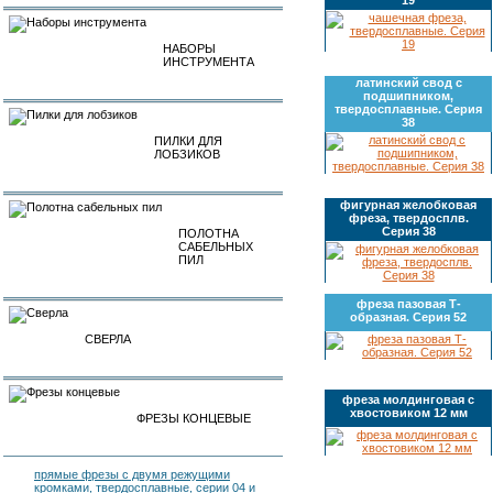
НАБОРЫ
ИНСТРУМЕНТА
латинский свод с
подшипником,
твердосплавные. Серия
38
ПИЛКИ ДЛЯ
ЛОБЗИКОВ
фигурная желобковая
фреза, твердосплв.
Серия 38
ПОЛОТНА
САБЕЛЬНЫХ
ПИЛ
фреза пазовая Т-
образная. Серия 52
СВЕРЛА
фреза молдинговая с
хвостовиком 12 мм
ФРЕЗЫ КОНЦЕВЫЕ
прямые фрезы с двумя режущими
кромками, твердосплавные, серии 04 и