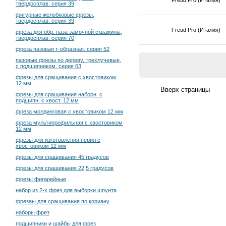
твердосплав. серия 39
фигурные желобковые фрезы,
твердосплав. серия 39
Freud Pro (Италия)
фреза для обр. паза замочной скважины,
твердосплав. серия 70
фреза пазовая т-образная. серия 52
пазовые фрезы по дереву, трехлучевые,
с подшипником. серия 63
фрезы для сращивания с хвостовиком
12 мм
фрезы для сращивания наборн. с
подшипн. с хвост. 12 мм
фреза молдинговая с хвостовиком 12 мм
фреза мультипрофильная с хвостовиком
12 мм
фрезы для изготовления перил с
хвостовиком 12 мм
фрезы для сращивания 45 градусов
фрезы для сращивания 22,5 градусов
фрезы фигарейные
набор из 2-х фрез для выборки шпунта
фрезаы для сращивания по кориану
наборы фрез
подшипники и шайбы для фрез