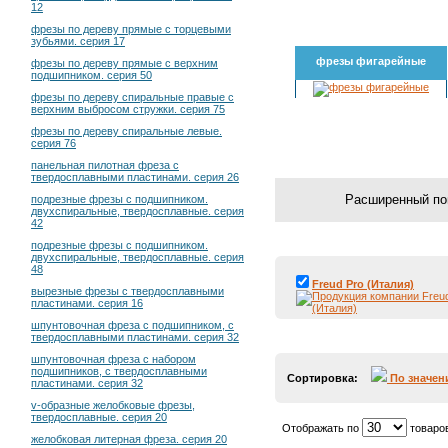
12
фрезы по дереву прямые с торцевыми
зубьями. серия 17
фрезы фигарейные
фрезы по дереву прямые с верхним
подшипником. серия 50
фрезы по дереву спиральные правые с
верхним выбросом стружки. серия 75
фрезы по дереву спиральные левые.
серия 76
панельная пилотная фреза с
твердосплавными пластинами. серия 26
подрезные фрезы с подшипником.
двухспиральные, твердосплавные. серия
42
подрезные фрезы с подшипником.
двухспиральные, твердосплавные. серия
48
Freud Pro (Италия)
вырезные фрезы с твердосплавными
пластинами. серия 16
шпунтовочная фреза с подшипником, с
твердосплавными пластинами. серия 32
шпунтовочная фреза с набором
подшипников, с твердосплавными
Сортировка:
По значе
пластинами. серия 32
v-образные желобковые фрезы,
твердосплавные. серия 20
Отображать по
товаро
желобковая литерная фреза. серия 20