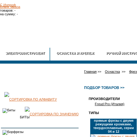
Бланк заказа
товаров: -
на сумму: -
ГЛАВНАЯ
О
ЭЛЕКТРОИНСТРУМЕНТ
ОСНАСТКА И КРЕПЕЖ
РУЧНОЙ ИНСТРУ
Главная
>>
Оснастка
>>
Фрез
ПОДБОР ТОВАРОВ >>
ПРОИЗВОДИТЕЛИ
КАТАЛОГ
Freud Pro (Италия)
ТИПЫ
ПРОДУКЦИИ
БИТЫ
прямые фрезы с двумя
режущими кромками,
твердосплавные, серии
04 и 12