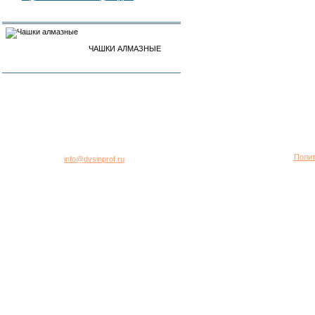
ЧАШКИ АЛМАЗНЫЕ
город Москва, 2-я Хуторская улица, дом 40, строение 5
Многоканальный телефон: +7 (495) 781-95-77
Полит
E-mail:
info@dvsinprof.ru