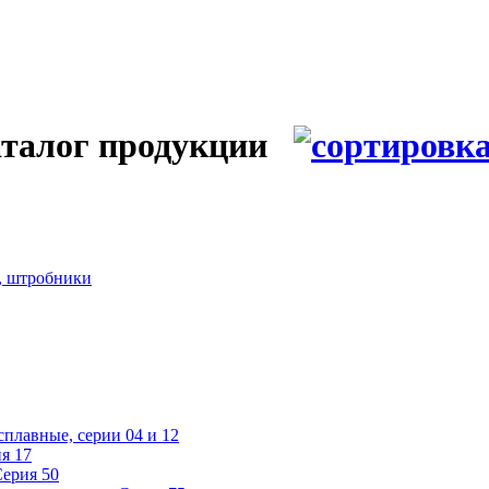
алог продукции
и, штробники
плавные, серии 04 и 12
я 17
Серия 50