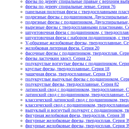
фрезы по дереву спиральные правые с верхним выб
фрезы по дереву спиральные левые. Серия 76
панельная пилотная фреза с твердосплавными плас
подрезные фрезы с подшипником. Двухспиральные,
подрезные фрезы с подшипником. Двухспиральные,
вырезные фрезы с твердосплавными пластинами. С
шпунтовочная фреза с подшипником, с твердоспла
шпунтовочная фреза с набором подшипников, с тв
V-образные желобковые фрезы, твердосплавные. Се
желобковая литерная фреза. Серия 20
фасочные фрезы с подшипником, твердосплав. Сери
фрезы ласточкин хвост. Серия 22
полукруглые вогнутые фрезы с подшипником. Сери
круглые фрезы, твердосплавные. Серия 18
чашечная фреза, твердосплавные. Серия 19
полукруглые выпуклые фрезы с подшипником. Сер
полукруглые фрезы, твердосплавные. Серия 82
латинский свод с подшипником, твердосплавные. С
латинский свод с подшипником, твердосплавные. С
классический латинский свод с подшипником, твер
классический свод с подшипником, твердосплавные
выпуклый и вогнутый полукруг с подшипником, тв
фигурная желобковая фреза, твердосплв. Серия 38
фигурные желобковые фрезы, твердосплав. Серия 3
фигурные желобковые фрезы, твердосплав. Серия 3