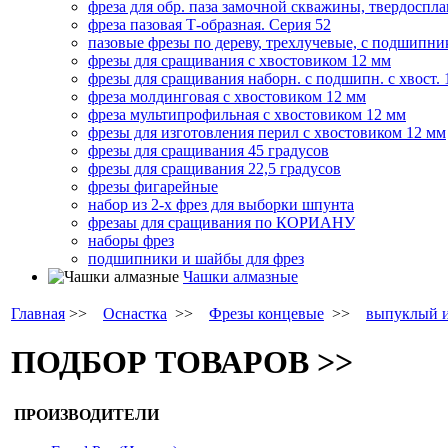
фреза для обр. паза замочной скважины, твердоспла
фреза пазовая Т-образная. Серия 52
пазовые фрезы по дереву, трехлучевые, с подшипни
фрезы для сращивания с хвостовиком 12 мм
фрезы для сращивания наборн. с подшипн. с хвост. 
фреза молдинговая с хвостовиком 12 мм
фреза мультипрофильная с хвостовиком 12 мм
фрезы для изготовления перил с хвостовиком 12 мм
фрезы для сращивания 45 градусов
фрезы для сращивания 22,5 градусов
фрезы фигарейные
набор из 2-х фрез для выборки шпунта
фрезаы для сращивания по КОРИАНУ
наборы фрез
подшипники и шайбы для фрез
Чашки алмазные
Главная
>>
Оснастка
>>
Фрезы концевые
>>
выпуклый и
ПОДБОР ТОВАРОВ >>
ПРОИЗВОДИТЕЛИ