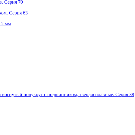
в. Серия 70
ком. Серия 63
12 мм
 вогнутый полукруг с подшипником, твердосплавные. Серия 38