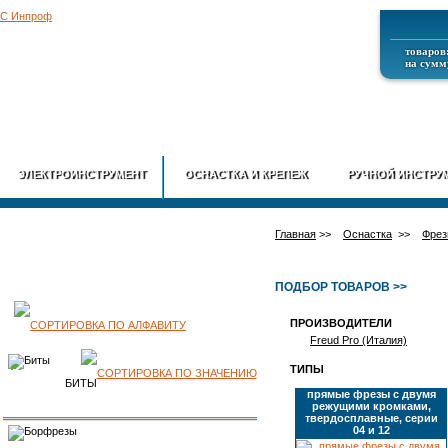
товаров:
на сумму
ГЛАВНАЯ
О
ЭЛЕКТРОИНСТРУМЕНТ
ОСНАСТКА И КРЕПЕЖ
РУЧНОЙ ИНСТРУ
Главная
>>
Оснастка
>>
Фрез
ПОДБОР ТОВАРОВ >>
ПРОИЗВОДИТЕЛИ
КАТАЛОГ
Freud Pro (Италия)
ТИПЫ
ПРОДУКЦИИ
БИТЫ
прямые фрезы с двумя
режущими кромками,
твердосплавные, серии
04 и 12