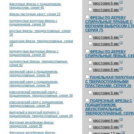
[2]
хвостовик 6 мм
фасочные фрезы с подшипником,
твердосплав. серия 40
[2]
хвостовик 8 мм
фрезы ласточкин хвост. серия 22
ФРЕЗЫ ПО ДЕРЕВУ
полукруглые вогнутые фрезы с
СПИРАЛЬНЫЕ ПРАВЫЕ С
подшипником. серия 34
ВЕРХНИМ ВЫБРОСОМ СТР
СЕРИЯ 75
круглые фрезы, твердосплавные. серия
18
[1]
хвостовик 6 мм
чашечная фреза, твердосплавные. серия
[2]
хвостовик 8 мм
19
полукруглые выпуклые фрезы с
ФРЕЗЫ ПО ДЕРЕВУ
подшипником. серия 30
СПИРАЛЬНЫЕ ЛЕВЫЕ. СЕ
полукруглые фрезы, твердосплавные.
[1]
хвостовик 6 мм
серия 82
[2]
хвостовик 8 мм
латинский свод с подшипником,
твердосплавные. серия 38
ПАНЕЛЬНАЯ ПИЛОТНА
С ТВЕРДОСПЛАВНЫМИ
латинский свод с подшипником,
твердосплавные. серия 38
ПЛАСТИНАМИ. СЕРИЯ 26
[1]
классический латинский свод с
хвостовик 8 мм
подшипником, твердосплавные. серия 38
ПОДРЕЗНЫЕ ФРЕЗЫ С
классический свод с подшипником,
ПОДШИПНИКОМ.
твердосплавные. серия 38
ДВУХСПИРАЛЬНЫЕ,
выпуклый и вогнутый полукруг с
ТВЕРДОСПЛАВНЫЕ. СЕРИ
подшипником, твердосплавные. серия 38
[3]
хвостовик 6 мм
фигурная желобковая фреза,
[4]
твердосплв. серия 38
хвостовик 8 мм
[3]
фигурные желобковые фрезы,
хвостовик 12 мм