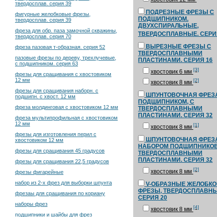
твердосплав. серия 39
ПОДРЕЗНЫЕ ФРЕЗЫ С
фигурные желобковые фрезы,
ПОДШИПНИКОМ.
твердосплав. серия 39
ДВУХСПИРАЛЬНЫЕ,
фреза для обр. паза замочной скважины,
ТВЕРДОСПЛАВНЫЕ. СЕРИ
твердосплав. серия 70
ВЫРЕЗНЫЕ ФРЕЗЫ С
фреза пазовая т-образная. серия 52
ТВЕРДОСПЛАВНЫМИ
пазовые фрезы по дереву, трехлучевые,
ПЛАСТИНАМИ. СЕРИЯ 16
с подшипником. серия 63
[3]
хвостовик 6 мм
фрезы для сращивания с хвостовиком
12 мм
[2]
хвостовик 8 мм
фрезы для сращивания наборн. с
ШПУНТОВОЧНАЯ ФРЕЗ
подшипн. с хвост. 12 мм
ПОДШИПНИКОМ, С
фреза молдинговая с хвостовиком 12 мм
ТВЕРДОСПЛАВНЫМИ
ПЛАСТИНАМИ. СЕРИЯ 32
фреза мультипрофильная с хвостовиком
12 мм
[1]
хвостовик 8 мм
фрезы для изготовления перил с
ШПУНТОВОЧНАЯ ФРЕЗ
хвостовиком 12 мм
НАБОРОМ ПОДШИПНИКОВ
фрезы для сращивания 45 градусов
ТВЕРДОСПЛАВНЫМИ
ПЛАСТИНАМИ. СЕРИЯ 32
фрезы для сращивания 22,5 градусов
[2]
хвостовик 8 мм
фрезы фигарейные
набор из 2-х фрез для выборки шпунта
V-ОБРАЗНЫЕ ЖЕЛОБК
ФРЕЗЫ, ТВЕРДОСПЛАВНЫ
фрезаы для сращивания по кориану
СЕРИЯ 20
наборы фрез
[4]
хвостовик 8 мм
подшипники и шайбы для фрез