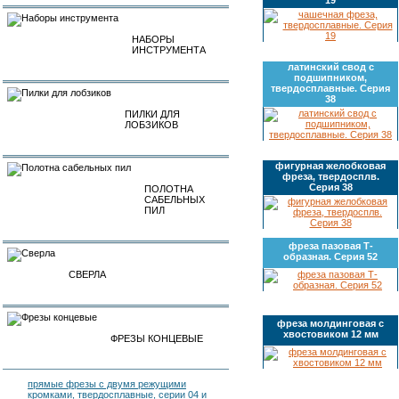
НАБОРЫ
ИНСТРУМЕНТА
латинский свод с
подшипником,
твердосплавные. Серия
38
ПИЛКИ ДЛЯ
ЛОБЗИКОВ
фигурная желобковая
фреза, твердосплв.
Серия 38
ПОЛОТНА
САБЕЛЬНЫХ
ПИЛ
фреза пазовая Т-
образная. Серия 52
СВЕРЛА
фреза молдинговая с
хвостовиком 12 мм
ФРЕЗЫ КОНЦЕВЫЕ
прямые фрезы с двумя режущими
кромками, твердосплавные, серии 04 и