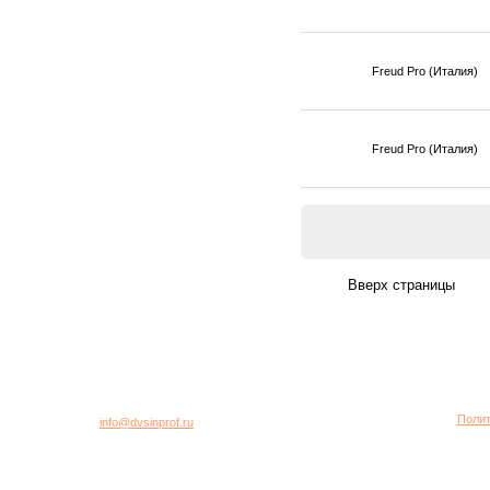
Freud Pro (Италия)
Freud Pro (Италия)
город Москва, 2-я Хуторская улица, дом 40, строение 5
Многоканальный телефон: +7 (495) 781-95-77
Полит
E-mail:
info@dvsinprof.ru