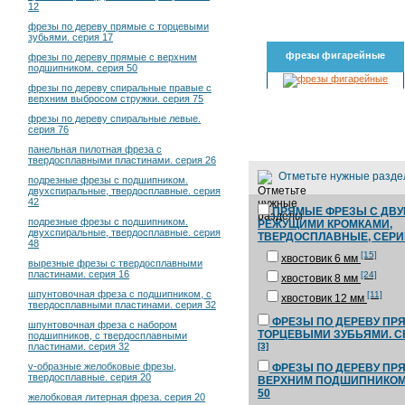
12
фрезы по дереву прямые с торцевыми
зубьями. серия 17
фрезы фигарейные
фрезы по дереву прямые с верхним
подшипником. серия 50
фрезы по дереву спиральные правые с
верхним выбросом стружки. серия 75
фрезы по дереву спиральные левые.
серия 76
панельная пилотная фреза с
твердосплавными пластинами. серия 26
Отметьте нужные разд
подрезные фрезы с подшипником.
двухспиральные, твердосплавные. серия
42
ПРЯМЫЕ ФРЕЗЫ С ДВ
подрезные фрезы с подшипником.
РЕЖУЩИМИ КРОМКАМИ,
двухспиральные, твердосплавные. серия
ТВЕРДОСПЛАВНЫЕ, СЕРИИ
48
[15]
хвостовик 6 мм
вырезные фрезы с твердосплавными
пластинами. серия 16
[24]
хвостовик 8 мм
шпунтовочная фреза с подшипником, с
[11]
хвостовик 12 мм
твердосплавными пластинами. серия 32
ФРЕЗЫ ПО ДЕРЕВУ ПР
шпунтовочная фреза с набором
ТОРЦЕВЫМИ ЗУБЬЯМИ. С
подшипников, с твердосплавными
[3]
пластинами. серия 32
v-образные желобковые фрезы,
ФРЕЗЫ ПО ДЕРЕВУ ПР
твердосплавные. серия 20
ВЕРХНИМ ПОДШИПНИКОМ
50
желобковая литерная фреза. серия 20